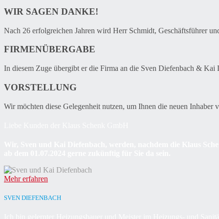
WIR SAGEN DANKE!
Nach 26 erfolgreichen Jahren wird Herr Schmidt, Geschäftsführer u
FIRMENÜBERGABE
In diesem Zuge übergibt er die Firma an die Sven Diefenbach & Kai D
VORSTELLUNG
Wir möchten diese Gelegenheit nutzen, um Ihnen die neuen Inhaber vor
Liebe Kunden der Klaus Schenk GmbH
Wir, Sven und Kai Diefenbach, werden, nachdem die Klaus Schen
ab dem 01.07.2024 gerne zukünftig für Sie da sein.
Mehr erfahren
SVEN DIEFENBACH
Ich bin gelernter Heizungsbauer und Meister im Heizungs- und Sanitä