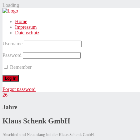
Loading
Home
Impressum
Datenschutz
Username
Password
Remember
Forgot password
Skip
26
to
content
Jahre
Klaus Schenk GmbH
Abschied und Neuanfang bei der Klaus Schenk GmbH.