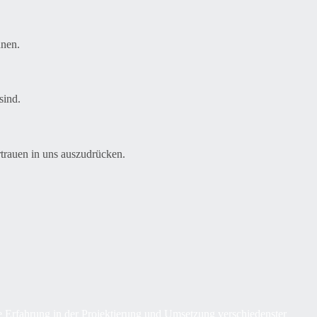
nnen.
sind.
rtrauen in uns auszudrücken.
ge Erfahrung in der Projektierung und Umsetzung verschiedenster