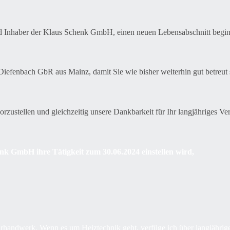
nd Inhaber der Klaus Schenk GmbH, einen neuen Lebensabschnitt begi
iefenbach GbR aus Mainz, damit Sie wie bisher weiterhin gut betreut 
zustellen und gleichzeitig unsere Dankbarkeit für Ihr langjähriges Ve
k GmbH ihre Tätigkeit zum 30.06.2024 einstellen wird,
rhandwerk. Wenn es um Heiztechnik geht, verfüge ich über langjähri